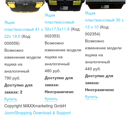
Ящик
Ящик
пластмассовый 30 х
пластмассовый
Ящик
13 х 10
(Код:
32х17,5х11,6
(Код:
пластмассовый 41 х
002354
)
002353
)
22х 19,5
(Код:
Возможно
Возможно
000056
)
изменение модели
изменение модели
Возможно
ящика на
ящика на
изменение модели
аналогичный
аналогичный
ящика на
440 руб.
480 руб.
аналогичный
Доступно для
Доступно для
790 руб.
заказа:
заказа:
Доступно для
Неограничено
Неограничено
заказа:
2
Купить
Купить
Купить
Copyright MAXXmarketing GmbH
JoomShopping Download & Support