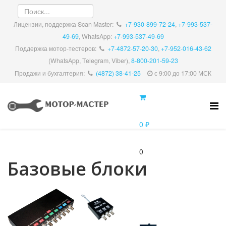
Лицензии, поддержка Scan Master:
+7-930-899-72-24
,
+7-993-537-
49-69
, WhatsApp:
+7-993-537-49-69
Поддержка мотор-тестеров:
+7-4872-57-20-30
,
+7-952-016-43-62
(WhatsApp, Telegram, Viber),
8-800-201-59-23
Продажи и бухгалтерия:
(4872) 38-41-25
с 9:00 до 17:00 МСК
0 ₽
0
Базовые блоки