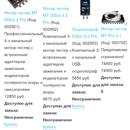
Мотор-тестер
Мотор-тестер MT
MT DiSco 3.3
DiSco 4 Pro
(Код:
Pro
(Код:
002921
)
Мотор-тестер
002952
)
Осциллограф
Профессиональный
MT Pro 4.1
Компактный 3-
DiSco 3.2 Pro
4-х канальный
(Код:
000702
)
х канальный
(Код:
002953
)
мотор-тестер с
Предложение
мотор-тестер с
Компактный 2-
встроенным
ограничено!
встроенным
х канальный
адаптером
74900 руб.
адаптером
USB-
зажигания,
74900 руб.
зажигания и
осциллограф
индикатором
Доступно
индикатором
5850 руб.
полярности искры и
для заказа:
полярности
Доступно для
смесителями
0
искры
заказа:
12850 руб.
8670 руб.
Неограничено
Доступно для
Доступно для
Купить
заказа:
заказа:
Неограничено
Неограничено
Купить
Купить