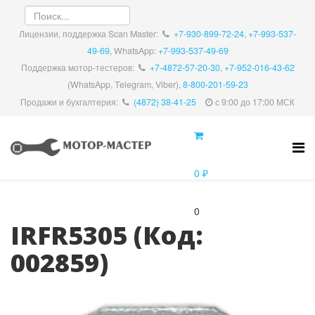
Лицензии, поддержка Scan Master:
+7-930-899-72-24
,
+7-993-537-
49-69
, WhatsApp:
+7-993-537-49-69
Поддержка мотор-тестеров:
+7-4872-57-20-30
,
+7-952-016-43-62
(WhatsApp, Telegram, Viber),
8-800-201-59-23
Продажи и бухгалтерия:
(4872) 38-41-25
с 9:00 до 17:00 МСК
0 ₽
0
IRFR5305
(Код:
002859
)