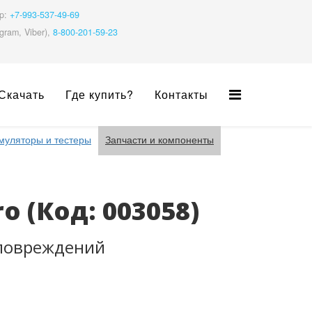
pp:
+7-993-537-49-69
gram, Viber),
8-800-201-59-23
Скачать
Где купить?
Контакты
муляторы и тестеры
Запчасти и компоненты
ro
(Код:
003058
)
 повреждений