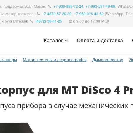
, поддержка Scan Master:
+7-930-899-72-24
,
+7-993-537-49-69
, WhatsA
ка мотор-тестеров:
+7-4872-57-20-30
,
+7-952-016-43-62
(WhatsApp, Tele
 и бухгалтерия:
(4872) 38-41-25
с 9:00 до 17:00 МСК
Каталог
Оплата и доставка
 сканеры
Мотор-тестеры и осциллографы
Дымогенератор
Э
рпус для MT DiSco 4 P
рпуса прибора в случае механических