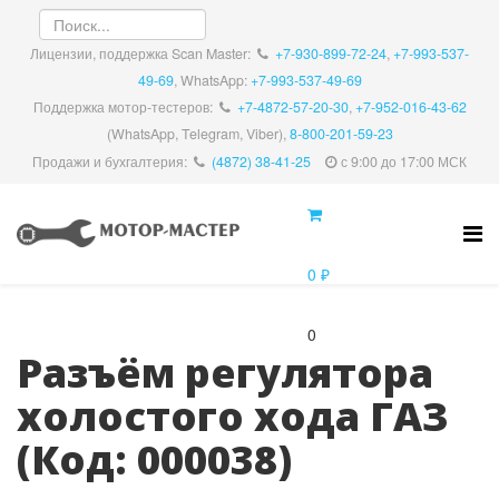
Лицензии, поддержка Scan Master:
+7-930-899-72-24
,
+7-993-537-
49-69
, WhatsApp:
+7-993-537-49-69
Поддержка мотор-тестеров:
+7-4872-57-20-30
,
+7-952-016-43-62
(WhatsApp, Telegram, Viber),
8-800-201-59-23
Продажи и бухгалтерия:
(4872) 38-41-25
с 9:00 до 17:00 МСК
0 ₽
0
Разъём регулятора
холостого хода ГАЗ
(Код:
000038
)