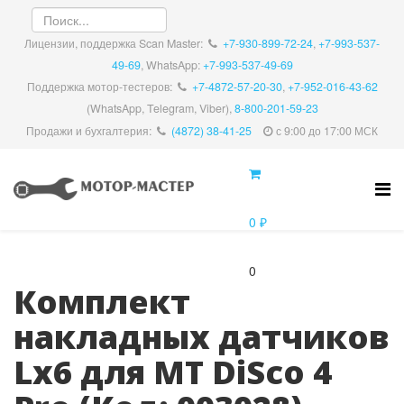
Лицензии, поддержка Scan Master:
+7-930-899-72-24
,
+7-993-537-
49-69
, WhatsApp:
+7-993-537-49-69
Поддержка мотор-тестеров:
+7-4872-57-20-30
,
+7-952-016-43-62
(WhatsApp, Telegram, Viber),
8-800-201-59-23
Продажи и бухгалтерия:
(4872) 38-41-25
с 9:00 до 17:00 МСК
0 ₽
0
Комплект
накладных датчиков
Lx6 для MT DiSco 4