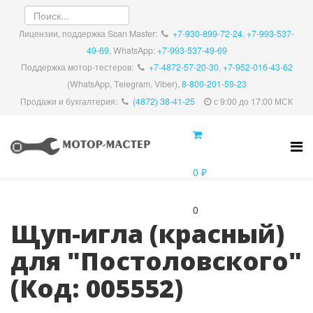
Лицензии, поддержка Scan Master:
+7-930-899-72-24
,
+7-993-537-
49-69
, WhatsApp:
+7-993-537-49-69
Поддержка мотор-тестеров:
+7-4872-57-20-30
,
+7-952-016-43-62
(WhatsApp, Telegram, Viber),
8-800-201-59-23
Продажи и бухгалтерия:
(4872) 38-41-25
с 9:00 до 17:00 МСК
0 ₽
0
Щуп-игла (красный)
для "Постоловского"
(Код:
005552
)