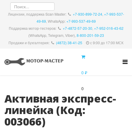
Лицензии, поддержка Scan Master:
+7-930-899-72-24
,
+7-993-537-
49-69
, WhatsApp:
+7-993-537-49-69
Поддержка мотор-тестеров:
+7-4872-57-20-30
,
+7-952-016-43-62
(WhatsApp, Telegram, Viber),
8-800-201-59-23
Продажи и бухгалтерия:
(4872) 38-41-25
с 9:00 до 17:00 МСК
0 ₽
0
Активная экспресс-
линейка
(Код:
003066
)