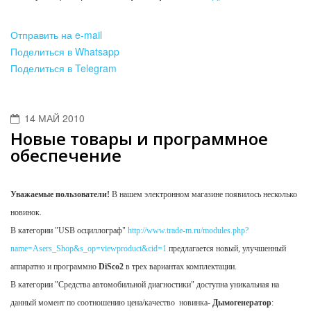
Оф
Отправить на e-mail
Поделиться в Whatsapp
Поделиться в Telegram
14 МАЙ 2010
Новые товары и программное
обеспечение
Уважаемые пользователи!
В нашем электронном магазине появилось несколько
новинок.
В категории "USB осциллограф"
http://www.trade-m.ru/modules.php?
name=Asers_Shop&s_op=viewproduct&cid=1
предлагается новый, улучшенный
аппаратно и программно
DiSco2
в трех вариантах комплектации.
В категории "Средства автомобильной диагностики" доступна уникальная на
данный момент по соотношению цена/качество новинка-
Дымогенератор
: