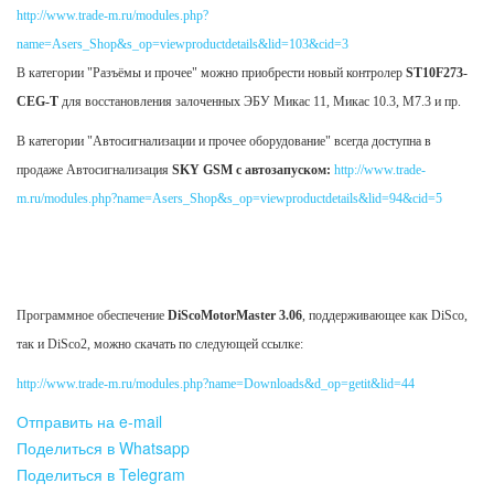
http://www.trade-m.ru/modules.php?
name=Asers_Shop&s_op=viewproductdetails&lid=103&cid=3
В категории "Разъёмы и прочее" можно приобрести новый контролер
ST10F273-
CEG-T
для восстановления залоченных ЭБУ Микас 11, Микас 10.3, М7.3 и пр.
В категории "Автосигнализации и прочее оборудование" всегда доступна в
продаже Автосигнализация
SKY GSM с автозапуском:
http://www.trade-
m.ru/modules.php?name=Asers_Shop&s_op=viewproductdetails&lid=94&cid=5
Ми
Программное обеспечение
DiScoMotorMaster 3.06
, поддерживающее как DiSco,
так и DiSco2, можно скачать по следующей ссылке:
http://www.trade-m.ru/modules.php?name=Downloads&d_op=getit&lid=44
Отправить на e-mail
Поделиться в Whatsapp
Поделиться в Telegram