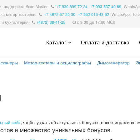
, поддержка Scan Master:
+7-930-899-72-24
,
+7-993-537-49-69
, WhatsA
ка мотор-тестеров:
+7-4872-57-20-30
,
+7-952-016-43-62
(WhatsApp, Tele
 и бухгалтерия:
(4872) 38-41-25
с 9:00 до 17:00 МСК
Каталог
Оплата и доставка
 сканеры
Мотор-тестеры и осциллографы
Дымогенератор
Э
1
ьный сайт
, чтобы узнать об актуальных бонусах, новых играх и в
отов и множество уникальных бонусов.