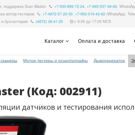
, поддержка Scan Master:
+7-930-899-72-24
,
+7-993-537-49-69
, WhatsA
ка мотор-тестеров:
+7-4872-57-20-30
,
+7-952-016-43-62
(WhatsApp, Tele
 и бухгалтерия:
(4872) 38-41-25
с 9:00 до 17:00 МСК
Каталог
Оплата и доставка
 сканеры
Мотор-тестеры и осциллографы
Дымогенератор
Э
aster
(Код:
002911
)
ляции датчиков и тестирования испо