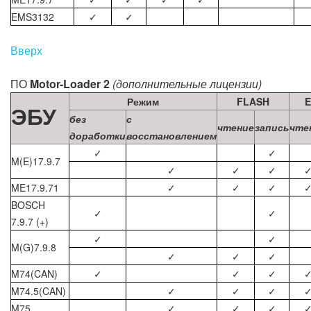
EMS3132
✓
✓
Вверх
ПО
Motor-Loader 2
(дополнительные лицензии)
Режим
FLASH
ЭБУ
без
с
чтение
запись
чте
доработки
восстановлением
✓
✓
M(E)17.9.7
✓
✓
✓
ME17.9.71
✓
✓
✓
BOSCH
✓
✓
7.9.7 (+)
✓
✓
M(G)7.9.8
✓
✓
✓
M74(CAN)
✓
✓
✓
M74.5(CAN)
✓
✓
✓
M75
✓
✓
✓