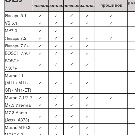
им
прошивок
чтение
запись
чтение
запись
Январь 5.1
✓
✓
✓
✓
✓
VS 5.1
✓
✓
✓
✓
✓
MP7.0
✓
✓
Январь 7.2
✓
✓
✓
✓
✓
Январь 7.2+
✓
✓
✓
✓
BOSCH 7.9.7
✓
✓
✓
✓
BOSCH
✓
✓
✓
✓
7.9.7+
Микас-11
(M11 / M11-
✓
✓
✓
✓
CR / M11-ET)
Mикас-7.1/7.2
✓
✓
✓
✓
✓
M7.3 Ителма
✓
✓
✓
✓
M7.3 Автэл
✓
✓
✓
✓
(Axxx, A373)
Микас М10.3
✓
✓
✓
✓
ME17.9.7
✓
✓
✓
✓