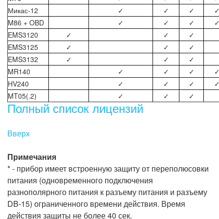
Микас-12
✓
✓
✓
M86 + OBD
✓
✓
✓
EMS3120
✓
✓
✓
EMS3125
✓
✓
✓
EMS3132
✓
✓
✓
MR140
✓
✓
✓
HV240
✓
✓
✓
MT05(.2)
✓
✓
✓
Полный список лицензий
Вверх
Примечания
* - прибор имеет встроенную защиту от переполюсовки
питания (одновременного подключения
разнополярного питания к разъему питания и разъему
DB-15) ограниченного времени действия. Время
действия защиты не более 40 сек.