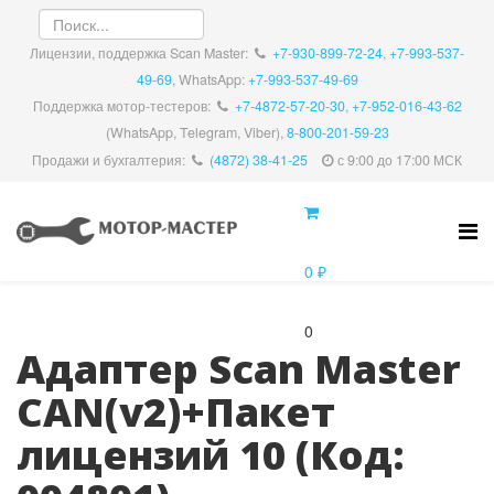
Лицензии, поддержка Scan Master:
+7-930-899-72-24
,
+7-993-537-
49-69
, WhatsApp:
+7-993-537-49-69
Поддержка мотор-тестеров:
+7-4872-57-20-30
,
+7-952-016-43-62
(WhatsApp, Telegram, Viber),
8-800-201-59-23
Продажи и бухгалтерия:
(4872) 38-41-25
с 9:00 до 17:00 МСК
0 ₽
0
Адаптер Scan Master
CAN(v2)+Пакет
лицензий 10
(Код: