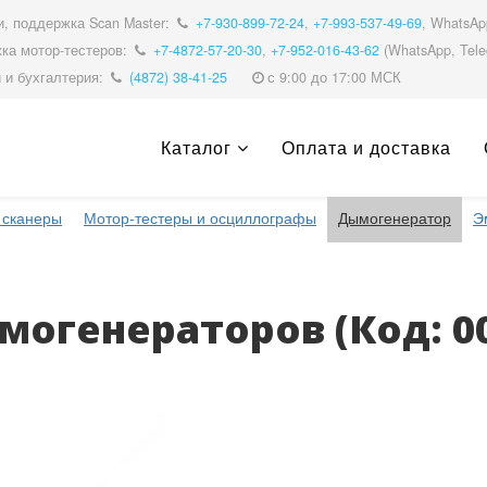
, поддержка Scan Master:
+7-930-899-72-24
,
+7-993-537-49-69
, WhatsA
ка мотор-тестеров:
+7-4872-57-20-30
,
+7-952-016-43-62
(WhatsApp, Tele
 и бухгалтерия:
(4872) 38-41-25
с 9:00 до 17:00 МСК
Каталог
Оплата и доставка
 сканеры
Мотор-тестеры и осциллографы
Дымогенератор
Э
ымогенераторов
(Код:
0